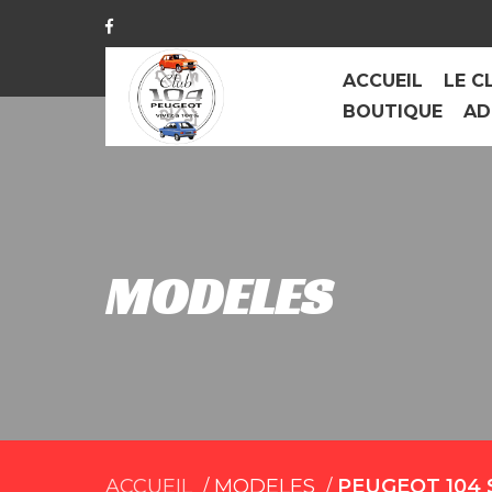
ACCUEIL
LE C
BOUTIQUE
AD
MODELES
ACCUEIL
MODELES
PEUGEOT 104 