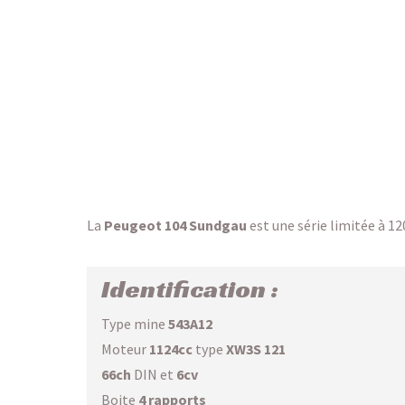
La
Peugeot 104 Sundgau
est une série limitée à 12
Identification :
Type mine
543A12
Moteur
1124cc
type
XW3S 121
66ch
DIN et
6cv
Boite
4 rapports