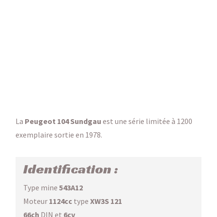
La
Peugeot 104 Sundgau
est une série limitée à 1200
exemplaire sortie en 1978.
Identification :
Type mine
543A12
Moteur
1124cc
type
XW3S 121
66ch
DIN et
6cv